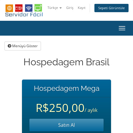
Türkçe
Giriş
Kayıt
Sepeti Görüntüle
Gezi
değiş
Menüyü Göster
Hospedagem Brasil
Hospedagem Mega
R$250,00
/ aylık
Satın Al