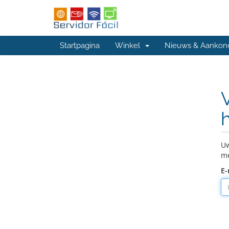
Startpagina
Winkel
Nieuws & Aankon
Uw
me
E-