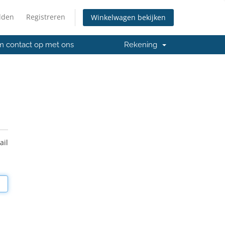
lden
Registreren
Winkelwagen bekijken
 contact op met ons
Rekening
ail