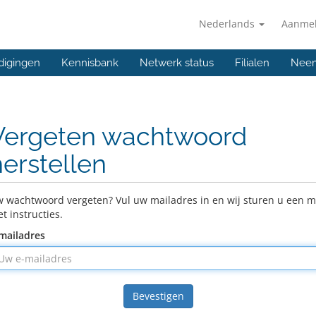
Nederlands
Aanme
digingen
Kennisbank
Netwerk status
Filialen
Neem
Vergeten wachtwoord
herstellen
 wachtwoord vergeten? Vul uw mailadres in en wij sturen u een m
t instructies.
mailadres
Bevestigen