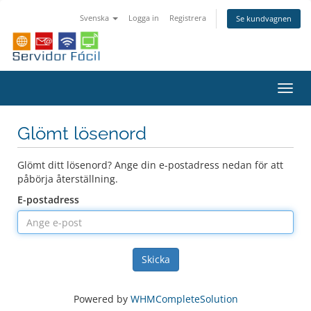
Svenska
Logga in
Registrera
Se kundvagnen
Växla
navig
Glömt lösenord
Glömt ditt lösenord? Ange din e-postadress nedan för att
påbörja återställning.
E-postadress
Skicka
Powered by
WHMCompleteSolution